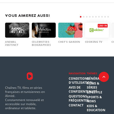
VOUS AIMEREZ AUSSI
LIVE • FR
ANIMAL
CELEBRITIES
CHEF'S GARDEN
COOKING TV
C
INSTINCT
BIOGRAPHIES
NAVIGATION
THÈMES
CONDITIONS
GÉNÉRAL
D'UTILISATION
FILMS &
AVIS DE
SÉRIES
Chaînes TV, films et séries
CONFIDENTIALITÉ
françaises et tunisiennes en
LIFESTYLE
illimité.
QUESTIONS
SPORTS &
Constamment renouvelé et
FRÉQUENTES
NEWS
accessible sur mobile,
CONTACT
KIDS &
ordinateur et tablette.
EDUCATION