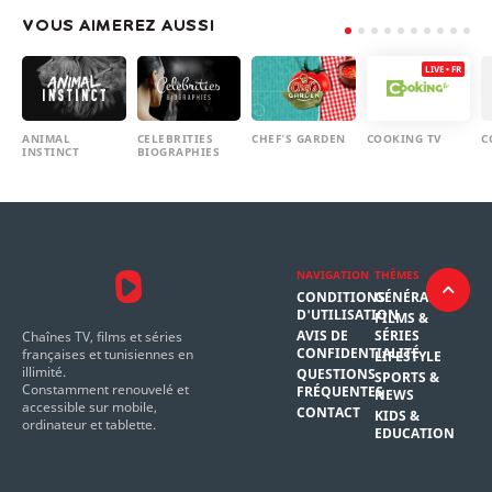
VOUS AIMEREZ AUSSI
LIVE • FR
ANIMAL
CELEBRITIES
CHEF'S GARDEN
COOKING TV
C
INSTINCT
BIOGRAPHIES
NAVIGATION
THÈMES
CONDITIONS
GÉNÉRAL
D'UTILISATION
FILMS &
AVIS DE
SÉRIES
Chaînes TV, films et séries
CONFIDENTIALITÉ
françaises et tunisiennes en
LIFESTYLE
illimité.
QUESTIONS
SPORTS &
Constamment renouvelé et
FRÉQUENTES
NEWS
accessible sur mobile,
CONTACT
KIDS &
ordinateur et tablette.
EDUCATION