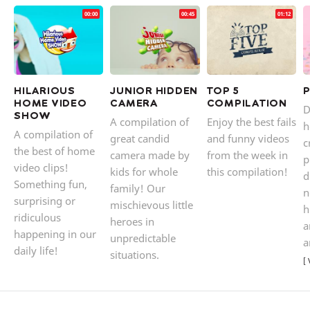
00:00
00:45
01:12
HILARIOUS
JUNIOR HIDDEN
TOP 5
P
HOME VIDEO
CAMERA
COMPILATION
D
SHOW
A compilation of
Enjoy the best fails
h
A compilation of
great candid
and funny videos
c
the best of home
camera made by
from the week in
p
video clips!
kids for whole
this compilation!
d
Something fun,
family! Our
n
surprising or
mischievous little
h
ridiculous
heroes in
a
happening in our
unpredictable
a
daily life!
situations.
V