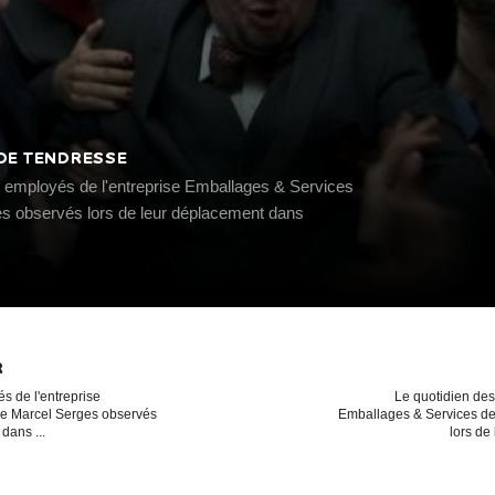
DE TENDRESSE
s employés de l'entreprise Emballages & Services
s observés lors de leur déplacement dans
R
s de l'entreprise
Le quotidien des
de Marcel Serges observés
Emballages & Services de
dans ...
lors de