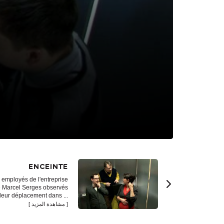
ENCEINTE
 employés de l'entreprise
 Marcel Serges observés
 leur déplacement dans ...
مشاهدة المزيد