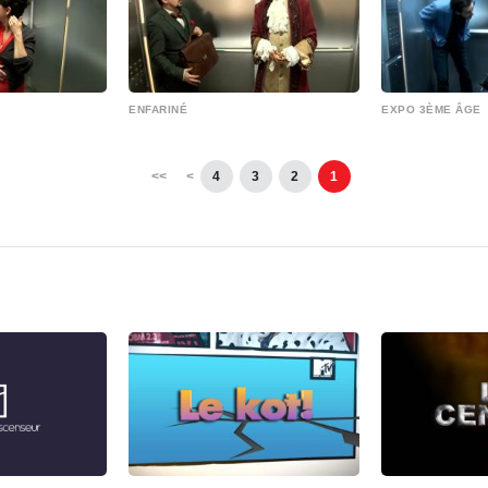
ENFARINÉ
EXPO 3ÈME ÂGE
>>
>
4
3
2
1