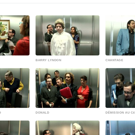
BARRY LYNDON
CHANTAGE
D
DONALD
DÉMISSION AU C4