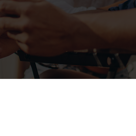
انتقال
الموضوعات
البنود
القنوات العامة
والشروط
المسلسلات
إشعار
والأفلام
قنوات بث تلفزيونية وأفلام
الخصوصية
ومسلسلات بلا حدود. متجدد
نمط الحياة
باستمرار،
الأسئلة
الرياضة والأخبار
ويمكن الوصول إليه من أي جهاز.
الشائعة
الأطفال والتعليم