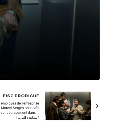
FISC PRODIGUE
 employés de l'entreprise
 Marcel Serges observés
 leur déplacement dans ...
مشاهدة المزيد