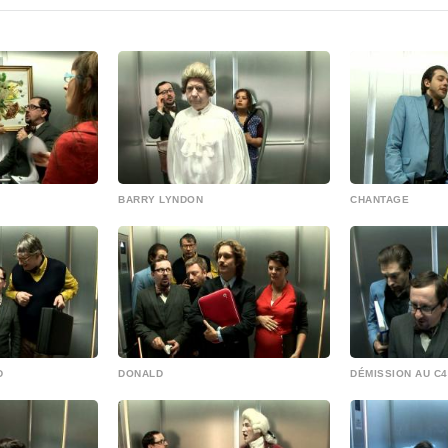
BARRY LYNDON
CHANTAGE
D
DONALD
DÉMISSION AU C4