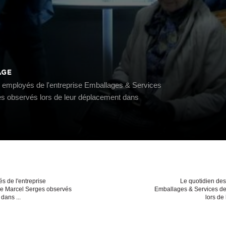
ÂGE
s employés de l'entreprise Emballages & Services
s observés lors de leur déplacement dans
s de l'entreprise
Le quotidien des
de Marcel Serges observés
Emballages & Services de
dans ...
lors de