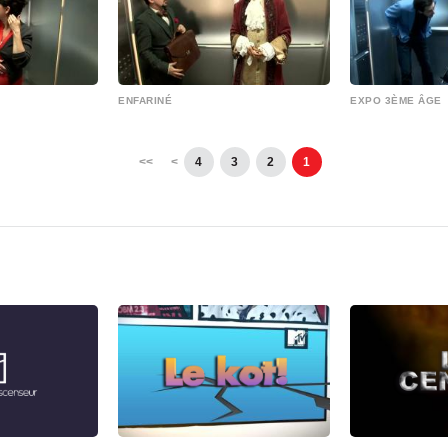
ENFARINÉ
EXPO 3ÈME ÂGE
>>
>
4
3
2
1