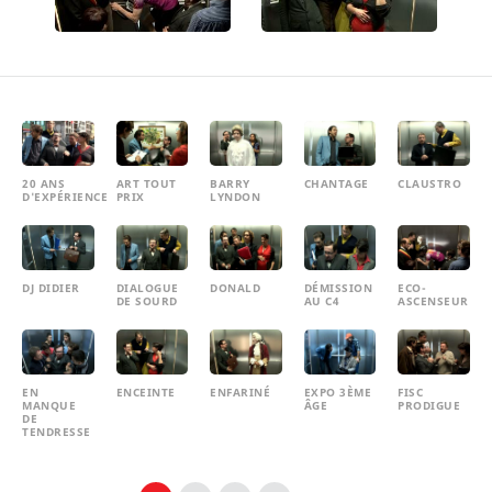
20 ANS
ART TOUT
BARRY
CHANTAGE
CLAUSTRO
D'EXPÉRIENCE
PRIX
LYNDON
DJ DIDIER
DIALOGUE
DONALD
DÉMISSION
ECO-
DE SOURD
AU C4
ASCENSEUR
EN
ENCEINTE
ENFARINÉ
EXPO 3ÈME
FISC
MANQUE
ÂGE
PRODIGUE
DE
TENDRESSE