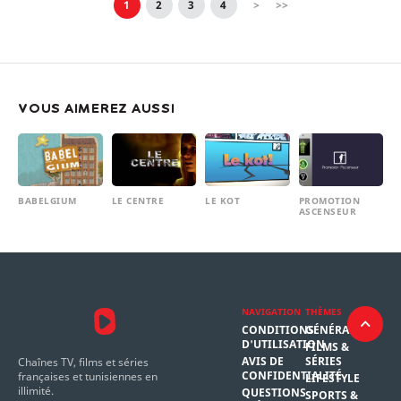
1
2
3
4
>
>>
VOUS AIMEREZ AUSSI
BABELGIUM
LE CENTRE
LE KOT
PROMOTION
ASCENSEUR
NAVIGATION
THÈMES
CONDITIONS
GÉNÉRAL
D'UTILISATION
FILMS &
AVIS DE
SÉRIES
Chaînes TV, films et séries
CONFIDENTIALITÉ
françaises et tunisiennes en
LIFESTYLE
illimité.
QUESTIONS
SPORTS &