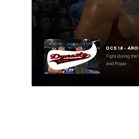
DCS 18 - AR
Fight during th
and Rojas