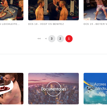
 LEICHLEITE...
DCS 18 - VOGT VS BENITEZ
DCS 19 - BOYER
>>
>
3
2
1