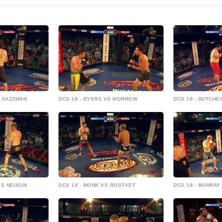
S SAZZMAN
DCS 18 - BYERS VS MORROW
DCS 18 - DUTCH
VS NEUGIN
DCS 18 - MONK VS ROSTVET
DCS 18 - MURRAY