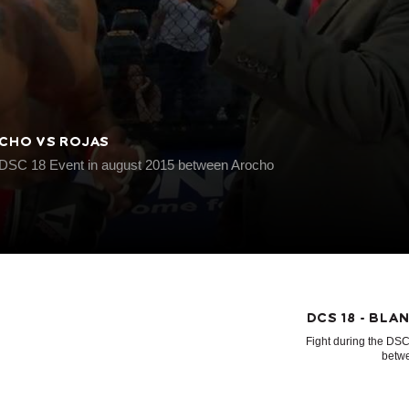
OCHO VS ROJAS
e DSC 18 Event in august 2015 between Arocho
DCS 18 - BL
Fight during the DS
betw