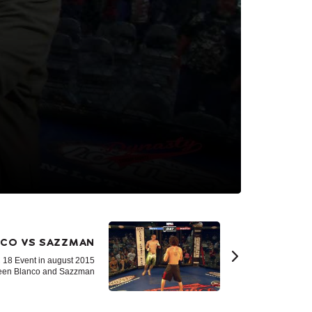
ANCO VS SAZZMAN
C 18 Event in august 2015
een Blanco and Sazzman