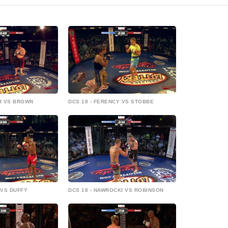
ER VS BROWN
DCS 18 - FERENCY VS STOBBE
 VS DUFFY
DCS 18 - NAWROCKI VS ROBINSON