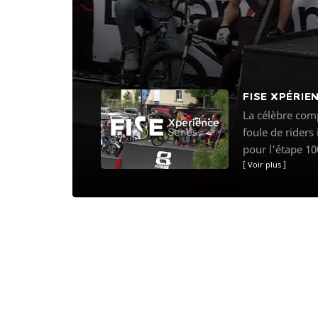
FISE XPÉRIE
La célèbre comp
foule de riders
pour l'étape 10
Voir plus