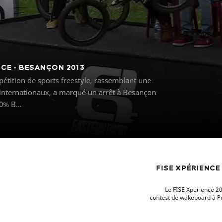
NCE - BESANÇON 2013
étition de sports freestyle, rassemblant une
 internationaux, a marqué un arrêt à Besançon
0% B...
FISE XPÉRIENCE
Le FISE Xperience 20
contest de wakeboard à Po