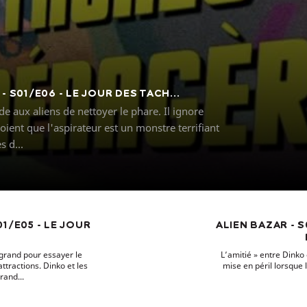
- S01/E06 - LE JOUR DES TACH...
aux aliens de nettoyer le phare. Il ignore
oient que l'aspirateur est un monstre terrifiant
s d...
01/E05 - LE JOUR
ALIEN BAZAR - S
M
grand pour essayer le
L’amitié » entre Dinko e
ttractions. Dinko et les
mise en péril lorsque l
rand...