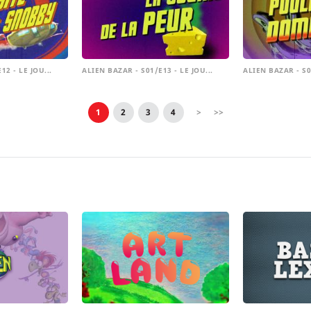
12 - LE JOU...
ALIEN BAZAR - S01/E13 - LE JOU...
ALIEN BAZAR - S01
1
2
3
4
>
>>