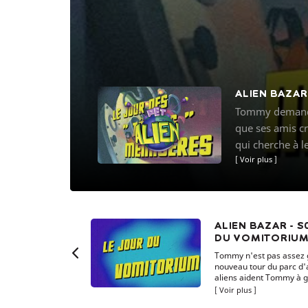
ALIEN BAZAR 
Tommy demande 
que ses amis cr
qui cherche à le
Voir plus
ALIEN BAZAR - S
DU VOMITORIU
Tommy n'est pas assez 
nouveau tour du parc d'a
aliens aident Tommy à g
Voir plus