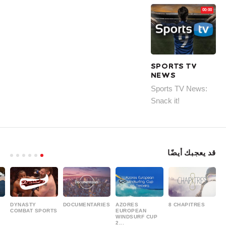
00:00
SPORTS TV
NEWS
Sports TV News:
Snack it!
قد يعجبك أيضًا
DYNASTY
DOCUMENTARIES
AZORES
8 CHAPITRES
COMBAT SPORTS
EUROPEAN
WINDSURF CUP
2...