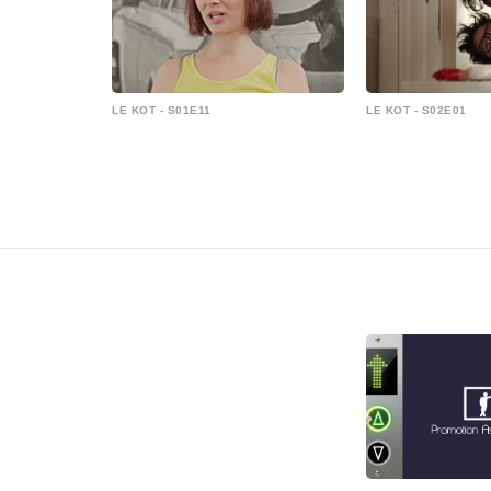
LE KOT - S01E11
LE KOT - S02E01