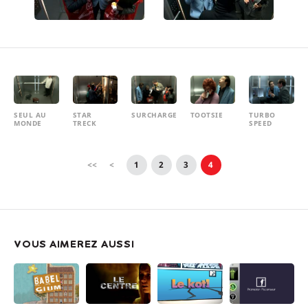
SEUL AU
STAR
SURCHARGE
TOOTSIE
TURBO
MONDE
TRECK
SPEED
<<
<
1
2
3
4
VOUS AIMEREZ AUSSI